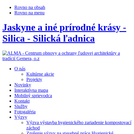
Rovno na obsah
Rovno na menu
Jaskyne a iné prírodné krásy -
Silica - Silická ľadnica
O nás
Kultúrne akcie
Projekty
Novinky
Interaktívna mapa
Mobilný sprievodca
Kontakt
Služby
Fotogaléria
Výzvy
Výzva výstavba hygienického zariadenie kompostovací
záchod
Zrušenie výzvy na stavebné práce Hygienické