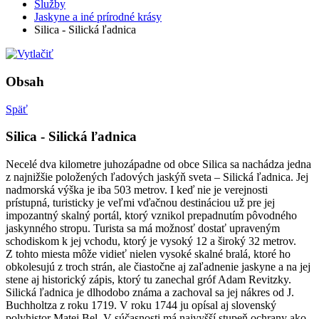
Služby
Jaskyne a iné prírodné krásy
Silica - Silická ľadnica
Obsah
Späť
Silica - Silická ľadnica
Necelé dva kilometre juhozápadne od obce Silica sa nachádza jedna
z najnižšie položených ľadových jaskýň sveta – Silická ľadnica. Jej
nadmorská výška je iba 503 metrov. I keď nie je verejnosti
prístupná, turisticky je veľmi vďačnou destináciou už pre jej
impozantný skalný portál, ktorý vznikol prepadnutím pôvodného
jaskynného stropu. Turista sa má možnosť dostať upraveným
schodiskom k jej vchodu, ktorý je vysoký 12 a široký 32 metrov.
Z tohto miesta môže vidieť nielen vysoké skalné bralá, ktoré ho
obkolesujú z troch strán, ale čiastočne aj zaľadnenie jaskyne a na jej
stene aj historický zápis, ktorý tu zanechal gróf Adam Revitzky.
Silická ľadnica je dlhodobo známa a zachoval sa jej nákres od J.
Buchholtza z roku 1719. V roku 1744 ju opísal aj slovenský
polyhistor Matej Bel. V súčasnosti má najvyšší stupeň ochrany ako