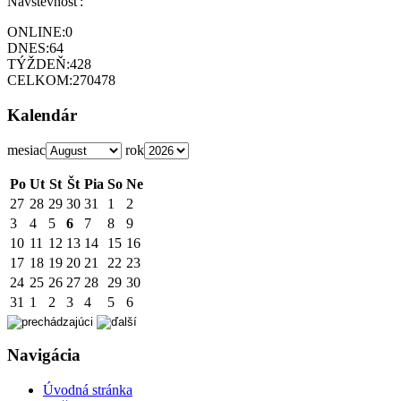
Návštevnosť:
ONLINE:
0
DNES:
64
TÝŽDEŇ:
428
CELKOM:
270478
Kalendár
mesiac
rok
Po
Ut
St
Št
Pia
So
Ne
27
28
29
30
31
1
2
3
4
5
6
7
8
9
10
11
12
13
14
15
16
17
18
19
20
21
22
23
24
25
26
27
28
29
30
31
1
2
3
4
5
6
Navigácia
Úvodná stránka