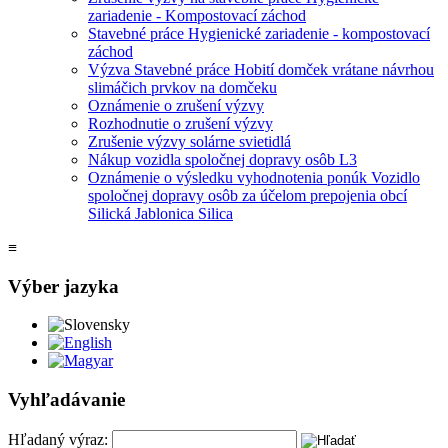
zariadenie - Kompostovací záchod
Stavebné práce Hygienické zariadenie - kompostovací
záchod
Výzva Stavebné práce Hobití domček vrátane návrhou
slimáčich prvkov na domčeku
Oznámenie o zrušení výzvy
Rozhodnutie o zrušení výzvy
Zrušenie výzvy solárne svietidlá
Nákup vozidla spoločnej dopravy osôb L3
Oznámenie o výsledku vyhodnotenia ponúk Vozidlo
spoločnej dopravy osôb za účelom prepojenia obcí
Silická Jablonica Silica
≡
Výber jazyka
Slovensky
English
Magyar
Vyhľadávanie
Hľadaný výraz: