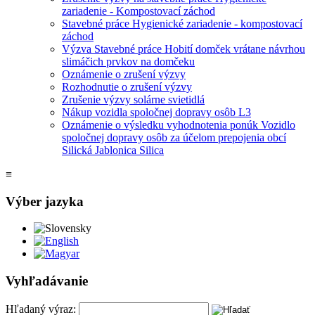
zariadenie - Kompostovací záchod
Stavebné práce Hygienické zariadenie - kompostovací
záchod
Výzva Stavebné práce Hobití domček vrátane návrhou
slimáčich prvkov na domčeku
Oznámenie o zrušení výzvy
Rozhodnutie o zrušení výzvy
Zrušenie výzvy solárne svietidlá
Nákup vozidla spoločnej dopravy osôb L3
Oznámenie o výsledku vyhodnotenia ponúk Vozidlo
spoločnej dopravy osôb za účelom prepojenia obcí
Silická Jablonica Silica
≡
Výber jazyka
Slovensky
English
Magyar
Vyhľadávanie
Hľadaný výraz: