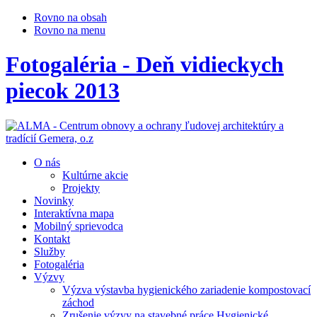
Rovno na obsah
Rovno na menu
Fotogaléria - Deň vidieckych
piecok 2013
O nás
Kultúrne akcie
Projekty
Novinky
Interaktívna mapa
Mobilný sprievodca
Kontakt
Služby
Fotogaléria
Výzvy
Výzva výstavba hygienického zariadenie kompostovací
záchod
Zrušenie výzvy na stavebné práce Hygienické