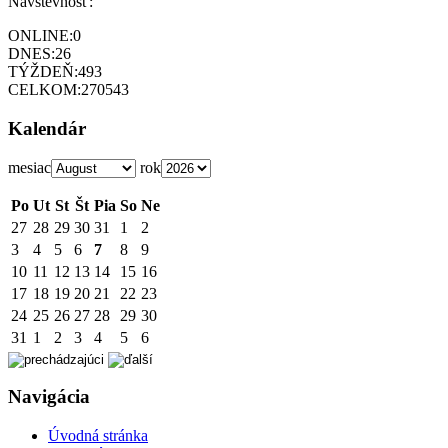
Návštevnosť:
ONLINE:
0
DNES:
26
TÝŽDEŇ:
493
CELKOM:
270543
Kalendár
mesiac
rok
Po
Ut
St
Št
Pia
So
Ne
27
28
29
30
31
1
2
3
4
5
6
7
8
9
10
11
12
13
14
15
16
17
18
19
20
21
22
23
24
25
26
27
28
29
30
31
1
2
3
4
5
6
Navigácia
Úvodná stránka