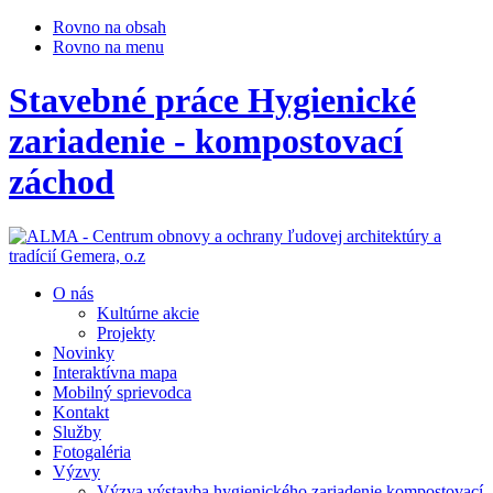
Rovno na obsah
Rovno na menu
Stavebné práce Hygienické
zariadenie - kompostovací
záchod
O nás
Kultúrne akcie
Projekty
Novinky
Interaktívna mapa
Mobilný sprievodca
Kontakt
Služby
Fotogaléria
Výzvy
Výzva výstavba hygienického zariadenie kompostovací