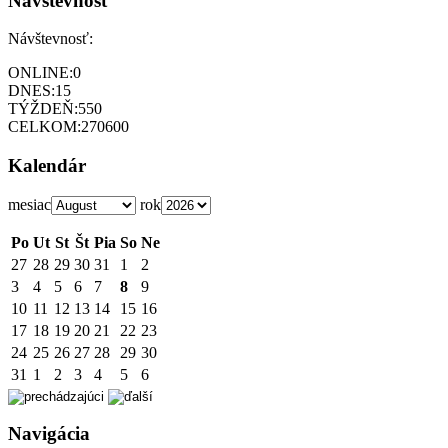
Návštevnosť
Návštevnosť:
ONLINE:
0
DNES:
15
TÝŽDEŇ:
550
CELKOM:
270600
Kalendár
mesiac
rok
Po
Ut
St
Št
Pia
So
Ne
27
28
29
30
31
1
2
3
4
5
6
7
8
9
10
11
12
13
14
15
16
17
18
19
20
21
22
23
24
25
26
27
28
29
30
31
1
2
3
4
5
6
Navigácia