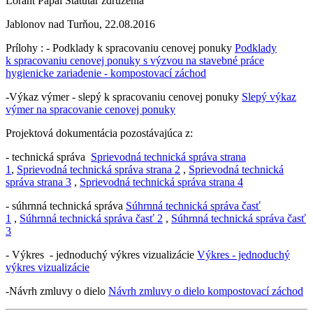
Lorant Pápai Štatutár združenia
Jablonov nad Turňou, 22.08.2016
Prílohy : - Podklady k spracovaniu cenovej ponuky
Podklady
k spracovaniu cenovej ponuky s výzvou na stavebné práce
hygienicke zariadenie - kompostovací záchod
-Výkaz výmer - slepý k spracovaniu cenovej ponuky
Slepý výkaz
výmer na spracovanie cenovej ponuky
Projektová dokumentácia pozostávajúca z:
- technická správa
Sprievodná technická správa strana
1
,
Sprievodná technická správa strana 2
,
Sprievodná technická
správa strana 3
,
Sprievodná technická správa strana 4
- súhrnná technická správa
Súhrnná technická správa časť
1
,
Súhrnná technická správa časť 2
,
Súhrnná technická správa časť
3
- Výkres - jednoduchý výkres vizualizácie
Výkres - jednoduchý
výkres vizualizácie
-Návrh zmluvy o dielo
Návrh zmluvy o dielo kompostovací záchod