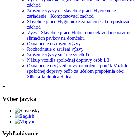
záchod
Zrušenie výzvy na stavebné práce Hygienické
zariadenie - Kompostovací záchod
Stavebné práce Hygienické zariadenie - kompostovací
záchod
Výzva Stavebné práce Hobití domček vrátane návrhou
slimáčich prvkov na domčeku
Oznámenie o zrušení výzvy
Rozhodnutie o zrušení výzvy
Zrušenie výzvy solárne svietidlá
Nákup vozidla spoločnej dopravy osôb L3
Oznámenie o výsledku vyhodnotenia ponúk Vozidlo
spoločnej dopravy osôb za účelom prepojenia obcí
Silická Jablonica Silica
≡
Výber jazyka
Slovensky
English
Magyar
Vyhľadávanie