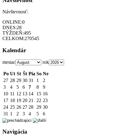
Návštevnosť
Návštevnosť:
ONLINE:
0
DNES:
28
TÝŽDEŇ:
495
CELKOM:
270545
Kalendár
mesiac
rok
Po
Ut
St
Št
Pia
So
Ne
27
28
29
30
31
1
2
3
4
5
6
7
8
9
10
11
12
13
14
15
16
17
18
19
20
21
22
23
24
25
26
27
28
29
30
31
1
2
3
4
5
6
Navigácia