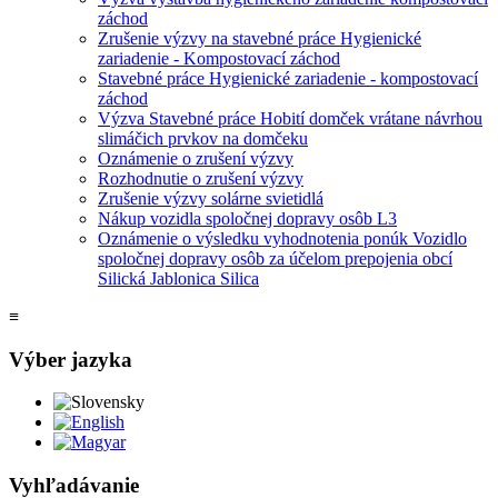
záchod
Zrušenie výzvy na stavebné práce Hygienické
zariadenie - Kompostovací záchod
Stavebné práce Hygienické zariadenie - kompostovací
záchod
Výzva Stavebné práce Hobití domček vrátane návrhou
slimáčich prvkov na domčeku
Oznámenie o zrušení výzvy
Rozhodnutie o zrušení výzvy
Zrušenie výzvy solárne svietidlá
Nákup vozidla spoločnej dopravy osôb L3
Oznámenie o výsledku vyhodnotenia ponúk Vozidlo
spoločnej dopravy osôb za účelom prepojenia obcí
Silická Jablonica Silica
≡
Výber jazyka
Slovensky
English
Magyar
Vyhľadávanie