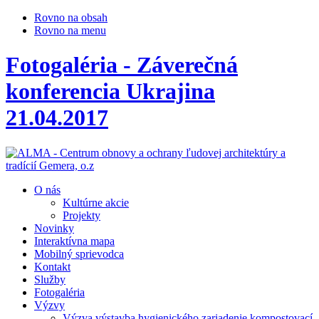
Rovno na obsah
Rovno na menu
Fotogaléria - Záverečná
konferencia Ukrajina
21.04.2017
O nás
Kultúrne akcie
Projekty
Novinky
Interaktívna mapa
Mobilný sprievodca
Kontakt
Služby
Fotogaléria
Výzvy
Výzva výstavba hygienického zariadenie kompostovací