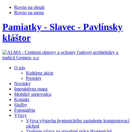
Rovno na obsah
Rovno na menu
Pamiatky - Slavec - Pavlínsky
kláštor
O nás
Kultúrne akcie
Projekty
Novinky
Interaktívna mapa
Mobilný sprievodca
Kontakt
Služby
Fotogaléria
Výzvy
Výzva výstavba hygienického zariadenie kompostovací
záchod
Zrušenie výzvy na stavebné práce Hygienické