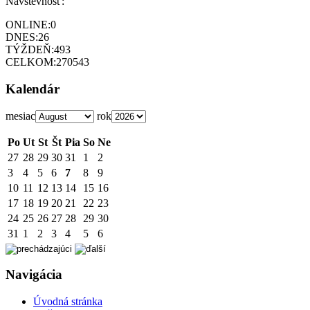
Návštevnosť:
ONLINE:
0
DNES:
26
TÝŽDEŇ:
493
CELKOM:
270543
Kalendár
mesiac
rok
Po
Ut
St
Št
Pia
So
Ne
27
28
29
30
31
1
2
3
4
5
6
7
8
9
10
11
12
13
14
15
16
17
18
19
20
21
22
23
24
25
26
27
28
29
30
31
1
2
3
4
5
6
Navigácia
Úvodná stránka