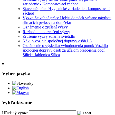
zariadenie - Kompostovací záchod
Stavebné práce Hygienické zariadenie - kompostovací
záchod
Výzva Stavebné práce Hobití domček vrátane návrhou
slimáčich prvkov na domčeku
Oznámenie o zrušení výzvy
Rozhodnutie o zrušení výzvy
Zrušenie výzvy solárne svietidlá
Nákup vozidla spoločnej dopravy osôb L3
Oznámenie o výsledku vyhodnotenia ponúk Vozidlo
spoločnej dopravy osôb za účelom prepojenia obcí
Silická Jablonica Silica
≡
Výber jazyka
Slovensky
English
Magyar
Vyhľadávanie
Hľadaný výraz: