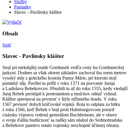
Služby
Pamiatky
Slavec - Pavlínsky kláštor
Obsah
Späť
Slavec - Pavlínsky kláštor
Stojí pri niekdajšej osade Gombasek vedľa cesty ku Gombaseckej
jaskyni. Dodnes sa však okrem základov zachoval iba osem metrov
vysoký múr z gotického kostola Panny Márie, pri ktorom stojí
pamätný stĺp. Pavlíni tu prišli v roku 1371 na pozvanie Juraja
a Ladislava Bebekovcov. Pôsobili tu až do roku 1555, kedy vtedajší
Juraj Bebek prestúpil k protestantom a mníchov odtiaľ vyhnal.
Kláštor sprestaval na pevnosť v štýle nížinného hradu. V roku
1567 pevnosť dobyli kráľovské vojská. Bola to odplata za bitku
z roku 1566, keď Bebek v boji proti Habsburgovcom porazil
cisársku výpravu vedenú generálom Buchheinom, ale v obave
o svoju ďalšiu budúcnosť sa radšej sám stiahol do Sedmohradska
a Bebekove panstvo ostalo vojensky neschopné účinnej obrany.