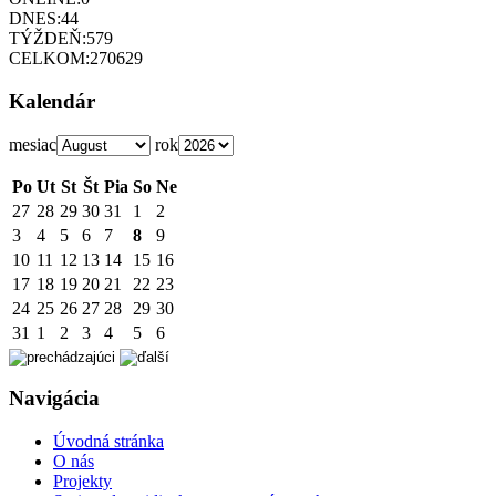
DNES:
44
TÝŽDEŇ:
579
CELKOM:
270629
Kalendár
mesiac
rok
Po
Ut
St
Št
Pia
So
Ne
27
28
29
30
31
1
2
3
4
5
6
7
8
9
10
11
12
13
14
15
16
17
18
19
20
21
22
23
24
25
26
27
28
29
30
31
1
2
3
4
5
6
Navigácia
Úvodná stránka
O nás
Projekty