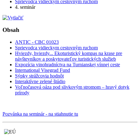
Sprievodca vidieckym cestovným ruchom
4. seminár
Obsah
ANTIC - CBC 01023
Sprievodca vidieckym cestovným ruchom
Hviezdy, hviezdy... Ekoturistický kompas na krase pre
návštevníkov a poskytovateľov turistických služieb
Expozícia vinohradníctva na Turnianskej vínnej ceste
International Visegrad Fund
Sýpky strážcovia hodnôt
Interaktívne zelené štúdio
Voľnočasová oáza pod slivkovým stromom – hravý dotyk
prírody
Pozvánka na seminár - na stiahnutie tu