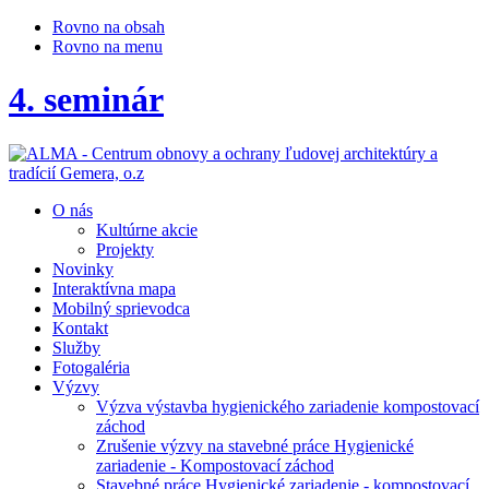
Rovno na obsah
Rovno na menu
4. seminár
O nás
Kultúrne akcie
Projekty
Novinky
Interaktívna mapa
Mobilný sprievodca
Kontakt
Služby
Fotogaléria
Výzvy
Výzva výstavba hygienického zariadenie kompostovací
záchod
Zrušenie výzvy na stavebné práce Hygienické
zariadenie - Kompostovací záchod
Stavebné práce Hygienické zariadenie - kompostovací