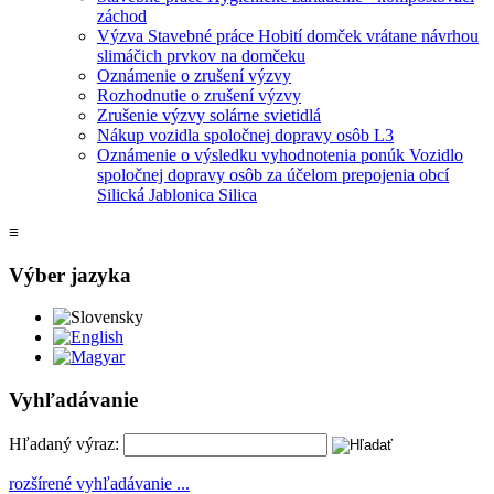
záchod
Výzva Stavebné práce Hobití domček vrátane návrhou
slimáčich prvkov na domčeku
Oznámenie o zrušení výzvy
Rozhodnutie o zrušení výzvy
Zrušenie výzvy solárne svietidlá
Nákup vozidla spoločnej dopravy osôb L3
Oznámenie o výsledku vyhodnotenia ponúk Vozidlo
spoločnej dopravy osôb za účelom prepojenia obcí
Silická Jablonica Silica
≡
Výber jazyka
Slovensky
English
Magyar
Vyhľadávanie
Hľadaný výraz:
rozšírené vyhľadávanie ...